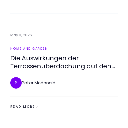
May 8, 2026
HOME AND GARDEN
Die Auswirkungen der
Terrassenüberdachung auf den
Wohnkomfort: Eine umfassende
Analyse 2026
Peter Mcdonald
P
READ MORE