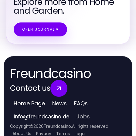
Explore more from Home
and Garden.
OPEN JOURNAL
Freundcasino
Contact us
Home Page
News
FAQs
Jobs
info
@
freundcasino.de
Copyright
©
2026
Freundcasino
.
All rights reserved
About Us
Privacy
Terms
Legal